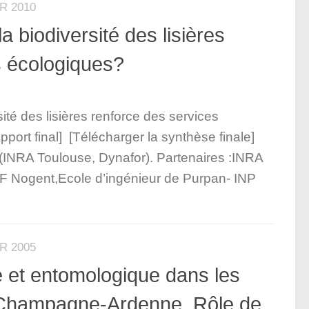
R 2010
biodiversité des lisières
s écologiques?
té des lisières renforce des services
pport final] [Télécharger la synthèse finale]
(INRA Toulouse, Dynafor). Partenaires :INRA
Nogent,Ecole d’ingénieur de Purpan- INP
R 2005
ue et entomologique dans les
e Champagne-Ardenne. Rôle de