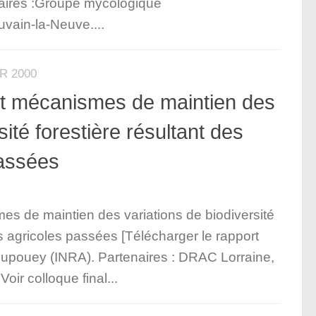
aires :Groupe mycologique
vain-la-Neuve....
R 2000
et mécanismes de maintien des
sité forestière résultant des
passées
es de maintien des variations de biodiversité
es agricoles passées [Télécharger le rapport
Dupouey (INRA). Partenaires : DRAC Lorraine,
r colloque final...