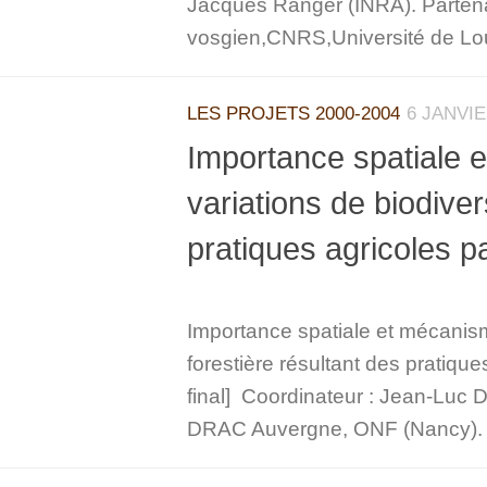
Jacques Ranger (INRA). Parten
vosgien,CNRS,Université de Lou
LES PROJETS 2000-2004
6 JANVIE
Importance spatiale 
variations de biodiver
pratiques agricoles 
Importance spatiale et mécanism
forestière résultant des pratiqu
final] Coordinateur : Jean-Luc 
DRAC Auvergne, ONF (Nancy). Voi