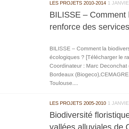
LES PROJETS 2010-2014
1 JANVIE
BILISSE – Comment la 
renforce des service
BILISSE – Comment la biodiversi
écologiques ? [Télécharger le ra
Coordinateur : Marc Deconchat 
Bordeaux (Biogeco),CEMAGREF 
Toulouse....
LES PROJETS 2005-2010
1 JANVIE
Biodiversité floristiq
vallées alluviales d